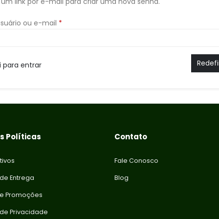
um link por e-mail para criar uma nova senha.
suário ou e-mail
*
Redefi
i para entrar
 Políticas
Contato
tivos
Fale Conosco
 de Entrega
Blog
 e Promoções
a de Privacidade