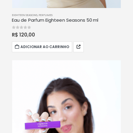
EIGHTEEN SEASONS
,
PERFUMES
Eau de Parfum Eighteen Seasons 50 ml
0
out of 5
R$
120,00
ADICIONAR AO CARRINHO