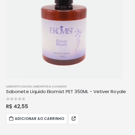
SABONETE LIQUIDO
,
SABONETES & CUIDADOS
Sabonete Líquido Ekomist PET 350ML - Vetiver Royale
0
out of 5
R$
42,55
ADICIONAR AO CARRINHO