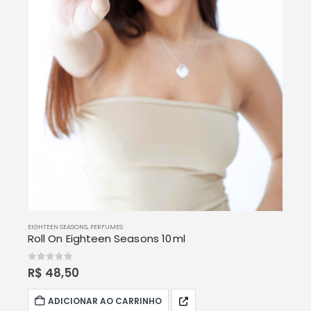
EIGHTEEN SEASONS
,
PERFUMES
Roll On Eighteen Seasons 10 ml
0
out of 5
R$
48,50
ADICIONAR AO CARRINHO