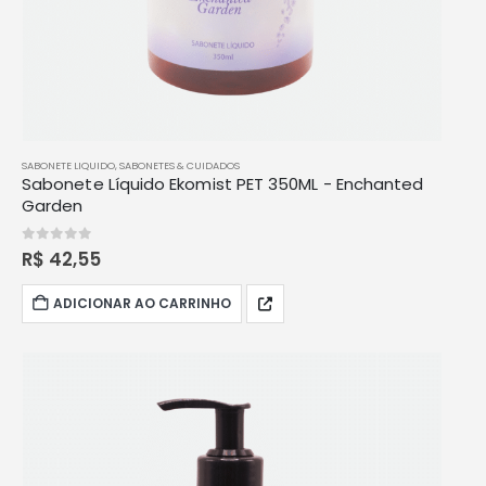
SABONETE LIQUIDO
,
SABONETES & CUIDADOS
Sabonete Líquido Ekomist PET 350ML - Enchanted
Garden
0
out of 5
R$
42,55
ADICIONAR AO CARRINHO