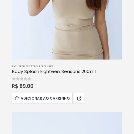
EIGHTEEN SEASONS
,
PERFUMES
Body Splash Eighteen Seasons 200 ml
0
out of 5
R$
89,00
ADICIONAR AO CARRINHO