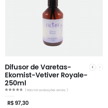
Difusor de Varetas-
Ekomist-Vetiver Royale-
250ml
( Não há avaliações ainda. )
0
out of 5
R$
97,30