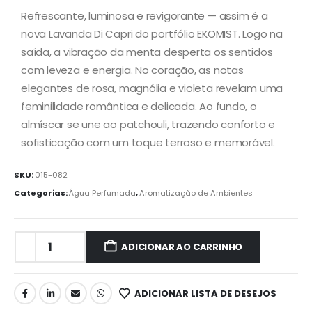
Refrescante, luminosa e revigorante — assim é a
nova Lavanda Di Capri do portfólio EKOMIST. Logo na
saída, a vibração da menta desperta os sentidos
com leveza e energia. No coração, as notas
elegantes de rosa, magnólia e violeta revelam uma
feminilidade romântica e delicada. Ao fundo, o
almíscar se une ao patchouli, trazendo conforto e
sofisticação com um toque terroso e memorável.
SKU:
015-082
Categorias:
Água Perfumada
,
Aromatização de Ambientes
ADICIONAR AO CARRINHO
ADICIONAR LISTA DE DESEJOS