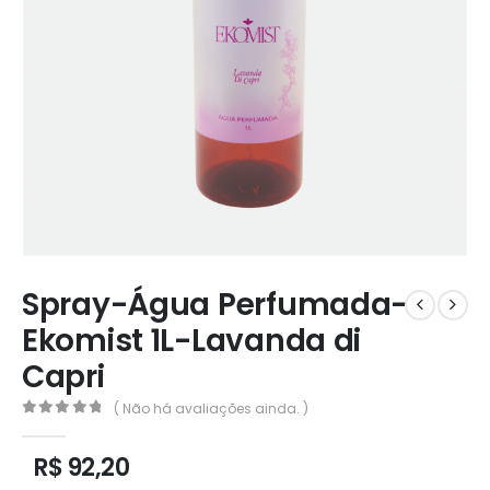
Spray-Água Perfumada-
Ekomist 1L-Lavanda di
Capri
( Não há avaliações ainda. )
0
out of 5
R$
92,20