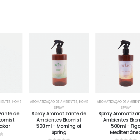
IENTES
,
HOME
AROMATIZAÇÃO DE AMBIENTES
,
HOME
AROMATIZAÇÃO DE AMBIEN
SPRAY
SPRAY
zante de
Spray Aromatizante de
Spray Aromatizan
komist
Ambientes Ekomist
Ambientes Eko
rakar
500 ml - Morning of
500ml - Fig
Spring
Mediterrâne
f 5