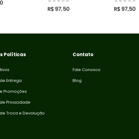
50
0
out of 5
0
out of 5
R$
97,50
R$
97,50
 Políticas
Contato
tivos
Fale Conosco
 de Entrega
Blog
 e Promoções
a de Privacidade
a de Troca e Devolução