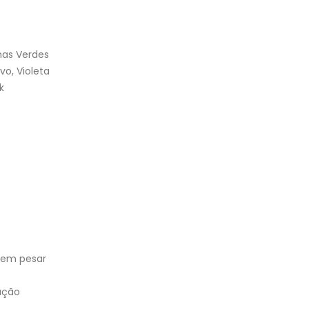
lhas Verdes
vo, Violeta
k
 sem pesar
tação