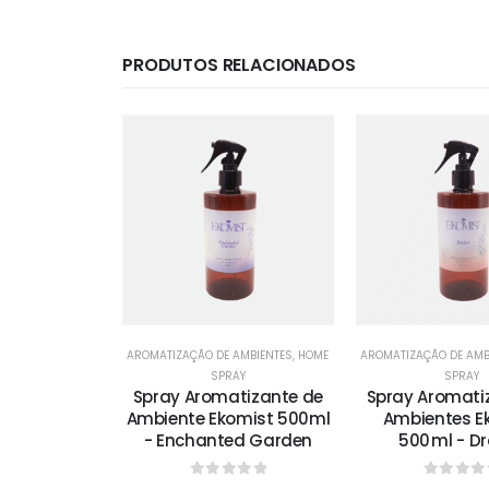
PRODUTOS RELACIONADOS
AMBIENTES
,
HOME
AROMATIZAÇÃO DE AMBIENTES
,
HOME
AROMATIZAÇÃO DE AMB
AY
SPRAY
SPRAY
tizante de
Spray Aromatizante de
Spray Aromati
 Ekomist
Ambiente Ekomist 500ml
Ambientes E
iver Royale
- Enchanted Garden
500 ml - D
 of 5
0
out of 5
0
out o