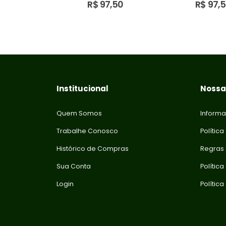
7,50
R$
97,50
R$
97,
Institucional
Nossas
Quem Somos
Informa
Trabalhe Conosco
Política
Histórico de Compras
Regras
Sua Conta
Polític
Login
Polític