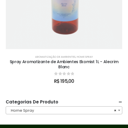
AROMATIZAÇÃO DE AMBIENTES
,
HOME SPRAY
Spray Aromatizante de Ambientes Ekomist 1 L - Alecrim
Blanc
0
out of 5
R$
195,00
Categorias De Produto
Home Spray
×