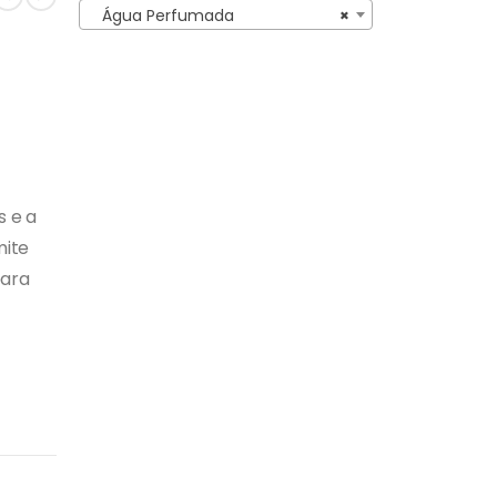
Água Perfumada
×
s e a
mite
para