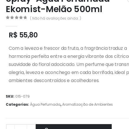
Ekomist-Melão 500ml
( Não há avaliações ainda. )
0
out of 5
R$
55,80
Com a leveza e frescor da fruta, a fragrância traduz a
harmonia perfeita entre a energia vibrante dos cítrico
suavidade do floral adocicado. Um perfume que trans
alegria, leveza e aconchego em cada borrifada, ideal 
ambientes descontraídos e acolhedores.
SKU:
015-079
Categorias:
Água Perfumada
,
Aromatização de Ambientes