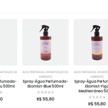
MATIZAÇÃO DE
ÁGUA PERFUMADA
,
AROMATIZAÇÃO DE
ÁGUA PERFUMADA
,
AROMATI
S
AMBIENTES
AMBIENTES
rfumada-
Spray-Água Perfumada-
Spray-Água Perf
u 500ml
Ekomist-Blue 500ml
Ekomist-Fig
Mediterrâneo 5
f 5
0
out of 5
80
R$
55,80
0
out of 5
R$
55,80