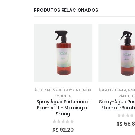
PRODUTOS RELACIONADOS
AROMATIZAÇÃO DE
ÁGUA PERFUMADA
,
AROMATIZAÇÃO DE
ÁGUA PERFUMADA
,
ARO
NTES
AMBIENTES
AMBIENTE
Perfumada-
Spray Água Perfumada
Spray-Água Pe
ning 500ml
Ekomist 1 L - Morning of
Ekomist-Bamb
Spring
 of 5
0
out o
5,80
R$
55,
0
out of 5
R$
92,20