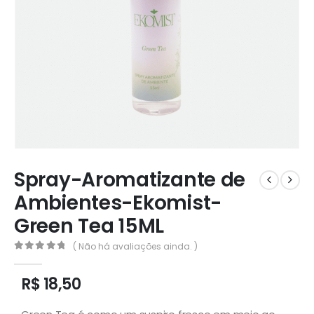
Spray-Aromatizante de
Ambientes-Ekomist-
Green Tea 15ML
( Não há avaliações ainda. )
0
out of 5
R$
18,50