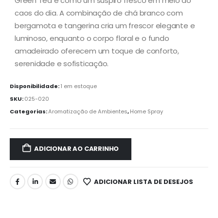
Green Tea é como um suspiro fresco em meio ao
caos do dia. A combinação de chá branco com
bergamota e tangerina cria um frescor elegante e
luminoso, enquanto o corpo floral e o fundo
amadeirado oferecem um toque de conforto,
serenidade e sofisticação.
Disponibilidade:
1 em estoque
SKU:
025-020
Categorias:
Aromatização de Ambientes
,
Home Spray
ADICIONAR AO CARRINHO
ADICIONAR LISTA DE DESEJOS