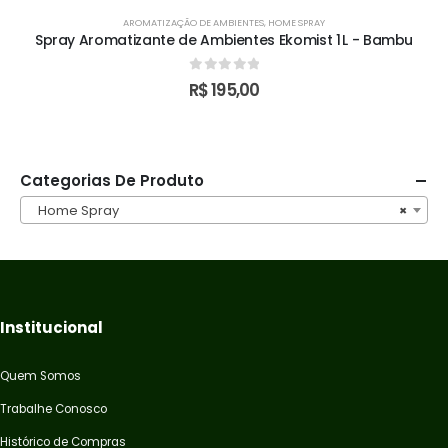
AROMATIZAÇÃO DE AMBIENTES
,
HOME SPRAY
Spray Aromatizante de Ambientes Ekomist 1 L - Bambu
0
out of 5
R$
195,00
Categorias De Produto
Home Spray
×
Institucional
Quem Somos
Trabalhe Conosco
Histórico de Compras