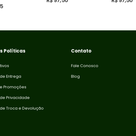
R$
97,50
R$
97,50
f 5
75
 Políticas
Contato
tivos
Fale Conosco
 de Entrega
Blog
 e Promoções
a de Privacidade
a de Troca e Devolução