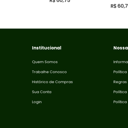
7,50
R$
60,75
0
out o
R$
60,
Institucional
Nossas
Quem Somos
Informa
Trabalhe Conosco
Política
Histórico de Compras
Regras
Sua Conta
Polític
Login
Polític