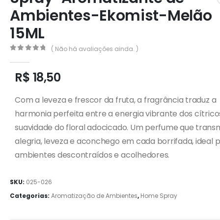
Ambientes-Ekomist-Melão
15ML
( Não há avaliações ainda. )
0
out of 5
R$
18,50
Com a leveza e frescor da fruta, a fragrância traduz a
harmonia perfeita entre a energia vibrante dos cítrico
suavidade do floral adocicado. Um perfume que trans
alegria, leveza e aconchego em cada borrifada, ideal 
ambientes descontraídos e acolhedores.
SKU:
025-026
Categorias:
Aromatização de Ambientes
,
Home Spray