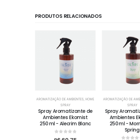
PRODUTOS RELACIONADOS
AMBIENTES
,
HOME
AROMATIZAÇÃO DE AMBIENTES
,
HOME
AROMATIZAÇÃO DE AMB
AY
SPRAY
SPRAY
tizante de
Spray Aromatizante de
Spray Aromati
 Ekomist
Ambientes Ekomist
Ambientes E
Green Tea
250 ml - Alecrim Blanc
250 ml - Mor
Spring
 of 5
0
out of 5