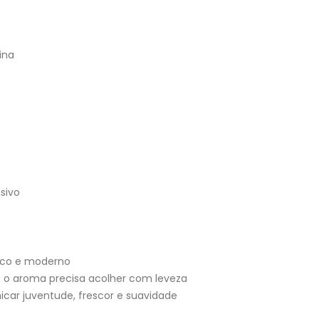
ina
sivo
esco e moderno
e o aroma precisa acolher com leveza
car juventude, frescor e suavidade