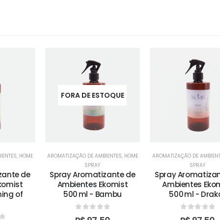
FORA DE ESTOQUE
IENTES
,
HOME
AROMATIZAÇÃO DE AMBIENTES
,
HOME
AROMATIZAÇÃO DE AMBIEN
SPRAY
SPRAY
zante de
Spray Aromatizante de
Spray Aromatizan
komist
Ambientes Ekomist
Ambientes Eko
ning of
500 ml - Bambu
500 ml - Drak
0
out of 5
0
out of 5