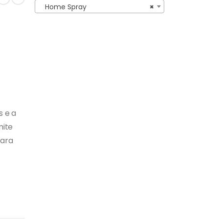
Home Spray
×
s e a
mite
para