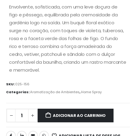
Envolvente, sofisticada, com uma leve doçura de
figo e pêssego, equilibrada pela cremosidade da
gardênia logo na saída. Um buquê floral exótico
surge no coração, com toques de violeta, tuberosa,
rosa e a faceta verde das folhas de figo. O fundo
rico e terroso combina a força amadeirada do
cedro, vetiver, patchouli e sândalo com o dulçor
confortável da baunilha, criando um rastro marcante
e memorável.
SKU:
025-156
Categorias:
Aromatização de Ambientes
,
Home Spray
ADICIONAR AO CARRINHO
ADICIONAR LISTA DE DESEJOS